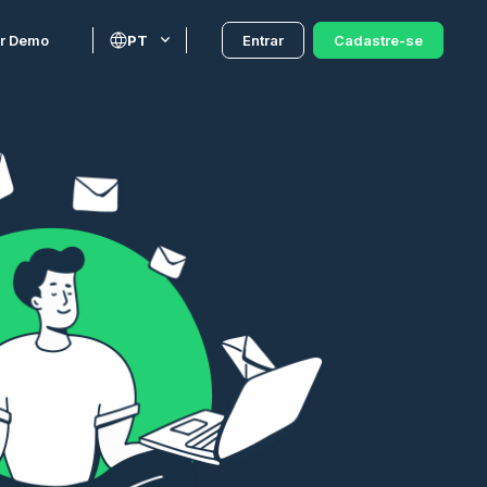
r Demo
PT
Entrar
Cadastre-se