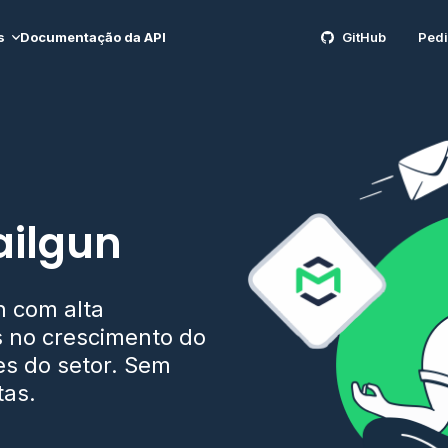
s
Documentação da API
GitHub
Pedi
ailgun
n com alta
s no crescimento do
es do setor. Sem
tas.