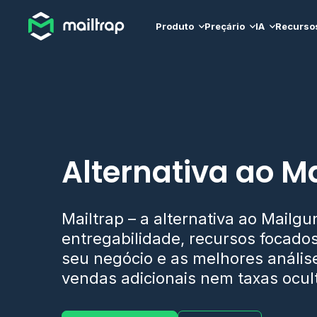
Main navigation
Produto
Preçário
IA
Recurso
Alternativa ao M
Mailtrap – a alternativa ao Mailgu
entregabilidade, recursos focado
seu negócio e as melhores anális
vendas adicionais nem taxas ocul