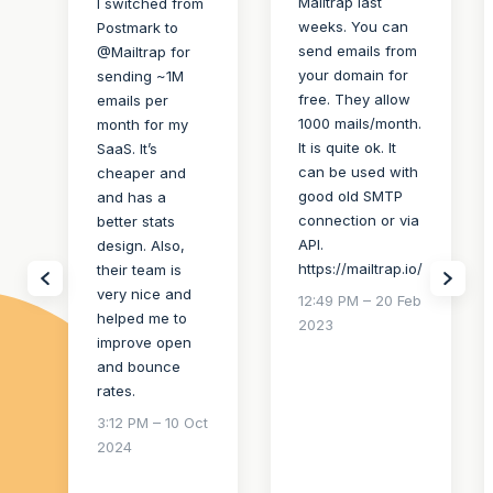
Mailtrap last
I switched from
weeks. You can
Postmark to
send emails from
@Mailtrap for
your domain for
sending ~1M
free. They allow
emails per
1000 mails/month.
month for my
It is quite ok. It
SaaS. It’s
can be used with
cheaper and
good old SMTP
and has a
connection or via
better stats
API.
design. Also,
https://mailtrap.io/
their team is
very nice and
12:49 PM – 20 Feb
helped me to
2023
improve open
and bounce
rates.
3:12 PM – 10 Oct
2024