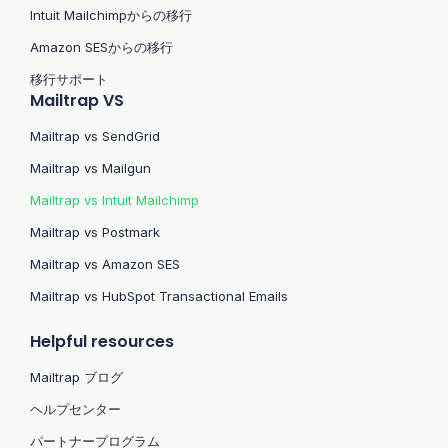
Intuit Mailchimpからの移行
Amazon SESからの移行
移行サポート
Mailtrap VS
Mailtrap vs SendGrid
Mailtrap vs Mailgun
Mailtrap vs Intuit Mailchimp
Mailtrap vs Postmark
Mailtrap vs Amazon SES
Mailtrap vs HubSpot Transactional Emails
Helpful resources
Mailtrap ブログ
ヘルプセンター
パートナープログラム