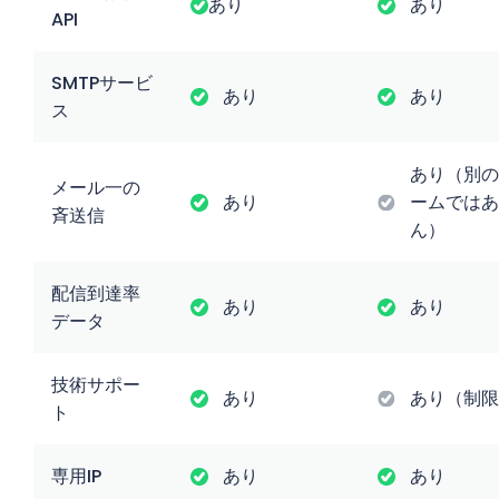
あり
あり
API
SMTPサービ
あり
あり
ス
あり（別の
メール一の
あり
ームではあ
斉送信
ん）
配信到達率
あり
あり
データ
技術サポー
あり
あり（制限
ト
専用IP
あり
あり