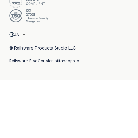
JA
© Railsware Products Studio LLC
Railsware Blog
Coupler.io
titanapps.io