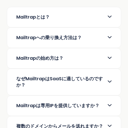
Mailtrapとは？
Mailtrapは、大量のメールを送信する企業様および製
Mailtrapへの乗り換え方法は？
品チーム向けに設計されたメール配信システムで、
受信トレイへの高到達率と迅速なメール配信を保証
しております。
現在お使いのメール配信システムによって方法は異
Mailtrapの始め方は？
なります。
SendGrid
,
Mailgun
,
Postmark
,
Amazon
SES
,
Mailchimp
,
Brevo
. からの移行方法は、ステッ
プバイステップガイドをご用意しております。サポ
使い始めるには、まずMailtrapアカウントを作成し、
なぜMailtrapはSaaSに適しているのです
ートがご必要な場合は
送信ドメインを追加・確認します。ドメインの確認
移行サポートフォーム
より、
か？
いつでも当社にお問い合わせください。
後、全種類のメール送信を開始できます。なお弊社
はすべてのお客様に無料でオンボーディング支援を
提供しております。
support@mailtrap.io
にお問い合
緊急を要するメールの迅速な配信
Mailtrapは専用IPを提供していますか？
わせください。
高い到達率
99.99%のプラットフォーム稼働率
はい、大量送信者様向けに無料で提供しておりま
複数のドメインからメールを送れますか？
す。またMailtrapはIPアドレスの自動ウォームアップ
容易なスケーリング