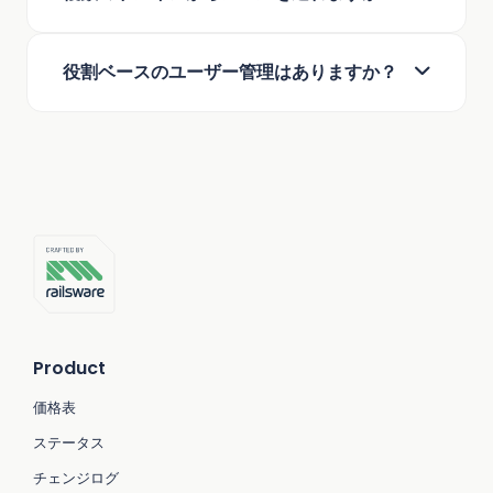
および流量制御（スロットリング）機能を備えてお
マルチテナント機能
ります。
はい、Mailtrapではマルチテナントのメール送信が可
オンボーディング支援
役割ベースのユーザー管理はありますか？
能です。
24時間365日の専門家によるサポート
はい。Mailtrapは法人顧客様向けにSSOも提供してお
ります。
Product
価格表
ステータス
チェンジログ