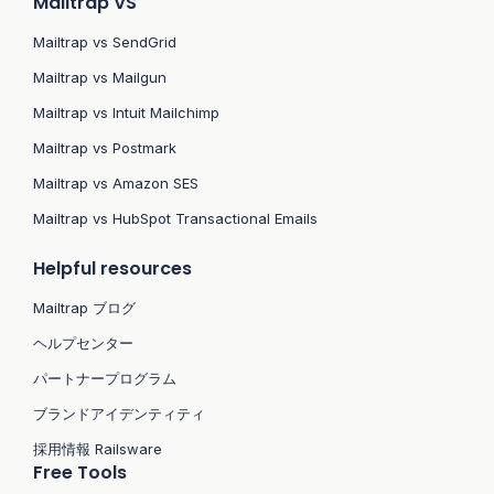
Mailtrap VS
Mailtrap vs SendGrid
Mailtrap vs Mailgun
Mailtrap vs Intuit Mailchimp
Mailtrap vs Postmark
Mailtrap vs Amazon SES
Mailtrap vs HubSpot Transactional Emails
Helpful resources
Mailtrap ブログ
ヘルプセンター
パートナープログラム
ブランドアイデンティティ
採用情報 Railsware
Free Tools