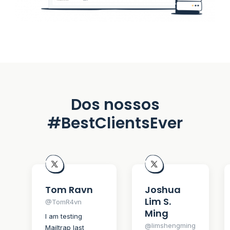
Dos nossos
#BestClientsEver
Tom Ravn
Joshua
Lim S.
@TomR4vn
Ming
I am testing
@limshengming
Mailtrap last