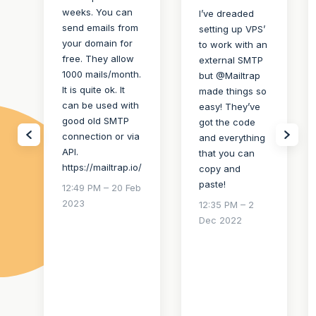
weeks. You can
I’ve dreaded
send emails from
setting up VPS’
your domain for
to work with an
free. They allow
external SMTP
1000 mails/month.
but @Mailtrap
It is quite ok. It
made things so
can be used with
easy! They’ve
good old SMTP
got the code
connection or via
and everything
API.
that you can
https://mailtrap.io/
copy and
paste!
12:49 PM – 20 Feb
2023
12:35 PM – 2
Dec 2022