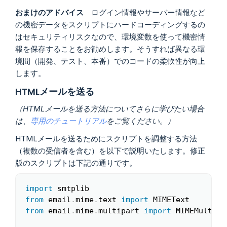
おまけのアドバイス
ログイン情報やサーバー情報など
の機密データをスクリプトにハードコーディングするの
はセキュリティリスクなので、環境変数を使って機密情
報を保存することをお勧めします。そうすれば異なる環
境間（開発、テスト、本番）でのコードの柔軟性が向上
します。
HTMLメールを送る
（HTMLメールを送る方法についてさらに学びたい場合
は、
専用のチュートリアル
をご覧ください。）
HTMLメールを送るためにスクリプトを調整する方法
（複数の受信者を含む）を以下で説明いたします。修正
版のスクリプトは下記の通りです。
import
Copy
from
 email
.
mime
.
text 
import
from
 email
.
mime
.
multipart 
import
 MIMEMultipar