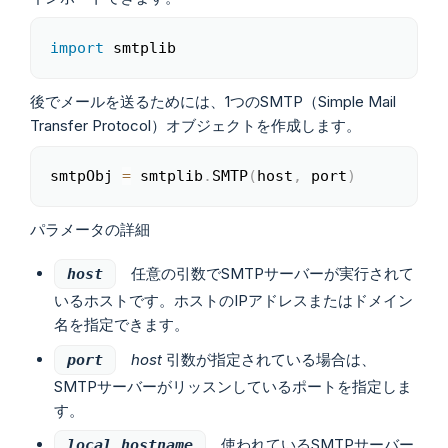
import
 smtplib
Copy
後でメールを送るためには、1つのSMTP（Simple Mail
Transfer Protocol）オブジェクトを作成します。
smtpObj 
=
 smtplib
.
SMTP
(
host
,
 port
)
Copy
パラメータの詳細
任意の引数でSMTPサーバーが実行されて
host
いるホストです。ホストのIPアドレスまたはドメイン
名を指定できます。
host
引数が指定されている場合は、
port
SMTPサーバーがリッスンしているポートを指定しま
す。
使われているSMTPサーバー
local_hostname