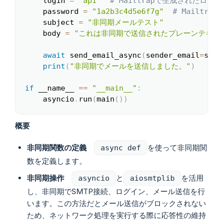
    login 
=
"api"
# Mailtrapで生成されたログ
    password 
=
"1a2b3c4d5e6f7g"
# Mailtr
    subject 
=
"非同期メールテスト"
    body 
=
"これは非同期で送信されたプレーンテキス
await
 send_email_async
(
sender_email
=
send
print
(
"非同期でメールを送信しました。"
)
if
 __name__ 
==
"__main__"
:
    asyncio
.
run
(
main
(
)
)
概要
非同期関数の定義
を使って非同期関
async def
数を定義します。
非同期操作
と
を活用
asyncio
aiosmtplib
し、非同期でSMTP接続、ログイン、メール送信を行
います。この方法だとメール送信がブロックされない
ため、ネットワーク処理を実行する際に応答性の維持