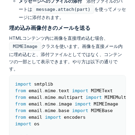
メッセージへのファイルの添付
添付ファイルのパ
ートは
を使ってメッセ
message.attach(part)
ージに添付されます。
埋め込み画像付きのメールを送る
HTMLコンテンツ内に画像を直接埋め込む場合、
クラスを使います。画像を直接メール内
MIMEImage
に埋め込むと、添付ファイルとしてではなく、コンテン
ツの一部として表示できます。やり方は以下の通りで
す。
import
Copy
from
 email
.
mime
.
text 
import
from
 email
.
mime
.
multipart 
import
from
 email
.
mime
.
image 
import
from
 email
.
mime
.
base 
import
from
 email 
import
import
 os
