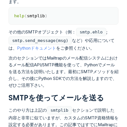
ます。
help
(
smtplib
)
Copy
その他のSMTPオブジェクト（例：
;
smtp.ehlo
など）や応用について
smtp.send_message(msg)
は、
Pythonドキュメント
をご参照ください。
次のセクションではMailtrapのメール配信システムにおけ
るメール配信API/SMTP機能を使って、Pythonでメール
を送る方法を説明いたします。最初にSMTPメソッドを紹
介し、その後にPython SDKでの方法を解説しますので、
ぜひご活用下さい。
SMTPを使ってメールを送る
このやり方は上記の
セクションで説明した
smtplib
内容と非常に似ていますが、カスタムのSMTP資格情報を
設定する必要があります。この記事ではすでにMailtrapに