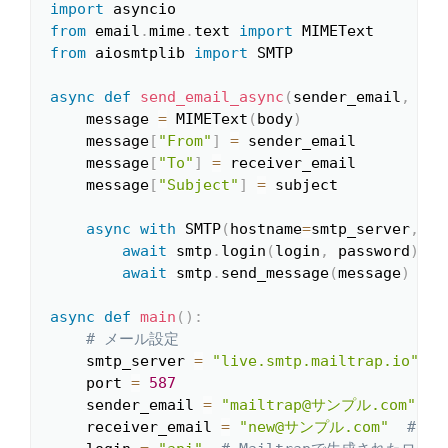
import
Copy
from
 email
.
mime
.
text 
import
from
 aiosmtplib 
import
 SMTP

async
def
send_email_async
(
sender_email
,
 rec
    message 
=
 MIMEText
(
body
)
    message
[
"From"
]
=
 sender_email

    message
[
"To"
]
=
 receiver_email

    message
[
"Subject"
]
=
 subject

async
with
 SMTP
(
hostname
=
smtp_server
,
 po
await
 smtp
.
login
(
login
,
 password
)
await
 smtp
.
send_message
(
message
)
async
def
main
(
)
:
# メール設定
    smtp_server 
=
"live.smtp.mailtrap.io"
    port 
=
587
    sender_email 
=
"mailtrap@サンプル.com"
    receiver_email 
=
"new@サンプル.com"
# 送