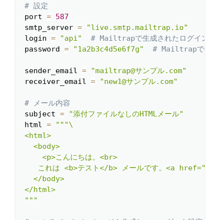
# 設定
port 
=
587
smtp_server 
=
"live.smtp.mailtrap.io"
login 
=
"api"
# Mailtrapで生成されたログイン
password 
=
"1a2b3c4d5e6f7g"
# Mailtrapで
sender_email 
=
"mailtrap@サンプル.com"
receiver_email 
=
"new1@サンプル.com"
# メール内容
subject 
=
"添付ファイルなしのHTMLメール"
html 
=
"""\

<html>

  <body>

    <p>こんにちは。<br>

   これは <b>テスト</b> メールです。<a href="http
  </body>

</html>

"""