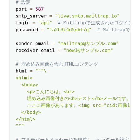
# 設定
port 
=
587
smtp_server 
=
"live.smtp.mailtrap.io"
login 
=
"api"
# Mailtrapで生成されたログイン
password 
=
"1a2b3c4d5e6f7g"
# Mailtrapで
sender_email 
=
"mailtrap@サンプル.com"
receiver_email 
=
"new1@サンプル.com"
# 埋め込み画像を含むHTMLコンテンツ
html 
=
"""\

<html>

  <body>

    <p>こんにちは。<br>

    埋め込み画像付きの<b>テスト</b>メールです。<br>
    ここに画像があります。<img src="cid:画像1">.</
  </body>

</html>

"""
# マルチパートメッセージを作成し、ヘッダーを設定