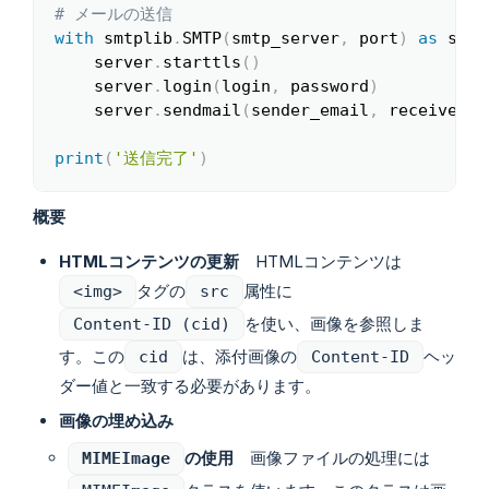
# メールの送信
with
 smtplib
.
SMTP
(
smtp_server
,
 port
)
as
 serv
    server
.
starttls
(
)
    server
.
login
(
login
,
 password
)
    server
.
sendmail
(
sender_email
,
 receiver_e
print
(
'送信完了'
)
概要
HTMLコンテンツの更新
HTMLコンテンツは
タグの
属性に
<img>
src
を使い、画像を参照しま
Content-ID (cid)
す。この
は、添付画像の
ヘッ
cid
Content-ID
ダー値と一致する必要があります。
画像の埋め込み
の使用
画像ファイルの処理には
MIMEImage