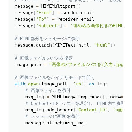
message 
=
 MIMEMultipart
(
)
message
[
"From"
]
=
 sender_email

message
[
"To"
]
=
 receiver_email

message
[
"Subject"
]
=
"埋め込み画像付きのHTMLメー
# HTML部分をメッセージに添付
message
.
attach
(
MIMEText
(
html
,
"html"
)
)
# 画像ファイルのパスを指定
image_path 
=
"画像の/ファイル/パスを/入力.jpg"
# 画像ファイルをバイナリモードで開く
with
open
(
image_path
,
'rb'
)
as
 img
:
# 画像ファイルを添付
    msg_img 
=
 MIMEImage
(
img
.
read
(
)
,
 name
=
os
.
# Content-IDヘッダーを設定し、HTML内で参照
    msg_img
.
add_header
(
'Content-ID'
,
'<画像1>
# メッセージに画像を添付
    message
.
attach
(
msg_img
)