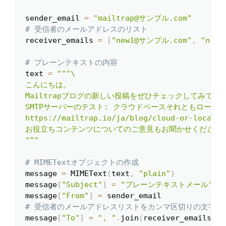
sender_email 
=
"mailtrap@サンプル.com"
# 受信者のメールアドレスのリスト
receiver_emails 
=
[
"new1@サンプル.com"
,
"new
# プレーンテキストの内容
text 
=
"""\

こんにちは。

Mailtrapブログの新しい投稿をぜひチェックしてみてくだ
SMTPサーバーのテスト: クラウドベースそれともローカル
https://mailtrap.io/ja/blog/cloud-or-local-sm
お役立ちコンテンツについてのご意見もお聞かせください！
"""
# MIMETextオブジェクトの作成
message 
=
 MIMEText
(
text
,
"plain"
)
message
[
"Subject"
]
=
"プレーンテキストメール"
message
[
"From"
]
=
# 受信者のメールアドレスリストをカンマ区切りの文字列
message
[
"To"
]
=
", "
.
join
(
receiver_emails
)