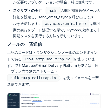
が必要なアプリケーションの場合、特に便利です。
スクリプトの実行
の非同期関数がメールの
main
詳細を設定し、send_email_asyncを呼び出してメー
ルを送信します。
は非同
asyncio.run(main())
期の実行をブート処理する形で、Pythonで効率よく非
同期タスクを実行する方法を示しています。
メールの一斉送信
上記のコードはトランザクションメールのエンドポイン
トである
を使っていま
live.smtp.mailtrap.io
す。でもMailtrapのEmail Delivery Platformを使えば、同
一プラン内で別のストリーム（
）を使ってメールを一斉
bulk.smtp.mailtrap.io
送信できます。