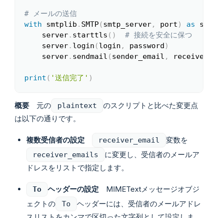
# メールの送信
with
 smtplib
.
SMTP
(
smtp_server
,
 port
)
as
 serv
    server
.
starttls
(
)
# 接続を安全に保つ
    server
.
login
(
login
,
 password
)
    server
.
sendmail
(
sender_email
,
 receiver_e
print
(
'送信完了'
)
概要
元の
のスクリプトと比べた変更点
plaintext
は以下の通りです。
複数受信者の設定
変数を
receiver_email
に変更し、受信者のメールア
receiver_emails
ドレスをリストで指定します。
ヘッダーの設定
MIMETextメッセージオブジ
To
ェクトの
ヘッダーには、受信者のメールアドレ
To
スリストをカンマで区切った文字列として設定しま