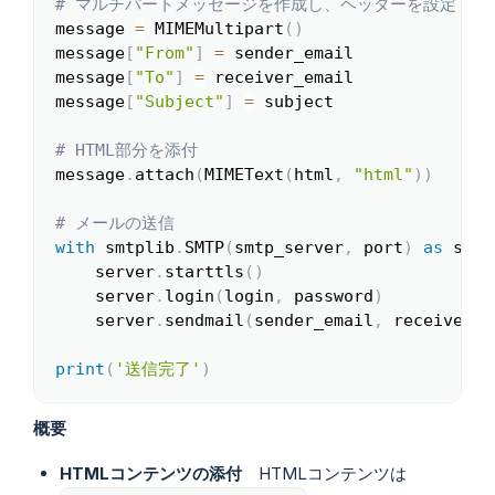
# マルチパートメッセージを作成し、ヘッダーを設定
message 
=
 MIMEMultipart
(
)
message
[
"From"
]
=
 sender_email

message
[
"To"
]
=
 receiver_email

message
[
"Subject"
]
=
 subject

# HTML部分を添付
message
.
attach
(
MIMEText
(
html
,
"html"
)
)
# メールの送信
with
 smtplib
.
SMTP
(
smtp_server
,
 port
)
as
 serv
    server
.
starttls
(
)
    server
.
login
(
login
,
 password
)
    server
.
sendmail
(
sender_email
,
 receiver_e
print
(
'送信完了'
)
概要
HTMLコンテンツの添付
HTMLコンテンツは