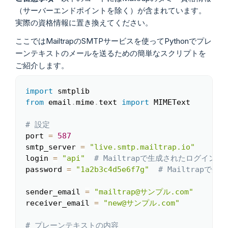
（サーバーエンドポイントを除く）が含まれています。
実際の資格情報に置き換えてください。
ここではMailtrapのSMTPサービスを使ってPythonでプレ
ーンテキストのメールを送るための簡単なスクリプトを
ご紹介します。
import
Copy
from
 email
.
mime
.
text 
import
 MIMEText

# 設定
port 
=
587
smtp_server 
=
"live.smtp.mailtrap.io"
login 
=
"api"
# Mailtrapで生成されたログイン
password 
=
"1a2b3c4d5e6f7g"
# Mailtrapで
sender_email 
=
"mailtrap@サンプル.com"
receiver_email 
=
"new@サンプル.com"
# プレーンテキストの内容