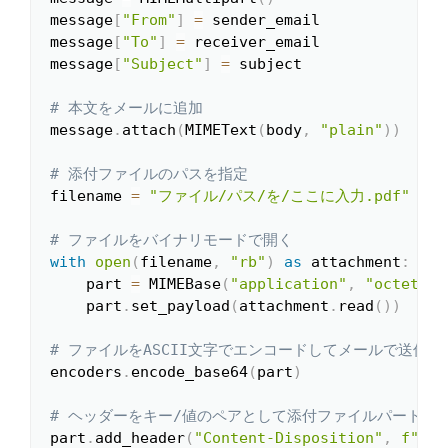
message
[
"From"
]
=
 sender_email

message
[
"To"
]
=
 receiver_email

message
[
"Subject"
]
=
 subject

# 本文をメールに追加
message
.
attach
(
MIMEText
(
body
,
"plain"
)
)
# 添付ファイルのパスを指定
filename 
=
"ファイル/パス/を/ここに入力.pdf"
#
# ファイルをバイナリモードで開く
with
open
(
filename
,
"rb"
)
as
 attachment
:
    part 
=
 MIMEBase
(
"application"
,
"octet-st
    part
.
set_payload
(
attachment
.
read
(
)
)
# ファイルをASCII文字でエンコードしてメールで送信
encoders
.
encode_base64
(
part
)
# ヘッダーをキー/値のペアとして添付ファイルパートに
part
.
add_header
(
"Content-Disposition"
,
f"att