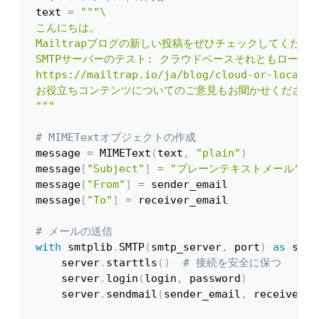
text 
=
"""\

こんにちは。

Mailtrapブログの新しい投稿をぜひチェックしてください
SMTPサーバーのテスト: クラウドベースそれともローカル
https://mailtrap.io/ja/blog/cloud-or-local-sm
お役立ちコンテンツについてのご意見もお聞かせください！
"""
# MIMETextオブジェクトの作成
message 
=
 MIMEText
(
text
,
"plain"
)
message
[
"Subject"
]
=
"プレーンテキストメール"
message
[
"From"
]
=
 sender_email

message
[
"To"
]
=
 receiver_email

# メールの送信
with
 smtplib
.
SMTP
(
smtp_server
,
 port
)
as
 serv
    server
.
starttls
(
)
# 接続を安全に保つ
    server
.
login
(
login
,
 password
)
    server
.
sendmail
(
sender_email
,
 receiver_e