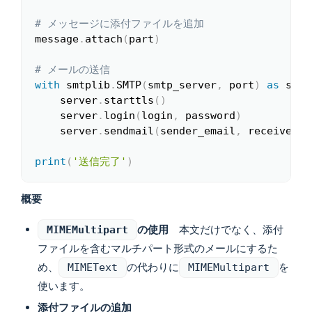
# メッセージに添付ファイルを追加
message
.
attach
(
part
)
# メールの送信
with
 smtplib
.
SMTP
(
smtp_server
,
 port
)
as
 serv
    server
.
starttls
(
)
    server
.
login
(
login
,
 password
)
    server
.
sendmail
(
sender_email
,
 receiver_e
print
(
'送信完了'
)
概要
の使用
本文だけでなく、添付
MIMEMultipart
ファイルを含むマルチパート形式のメールにするた
め、
の代わりに
を
MIMEText
MIMEMultipart
使います。
添付ファイルの追加