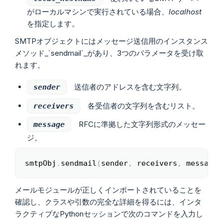
がローカルマシンで実行されている場合、
localhost
を指定します。
SMTPオブジェクトにはメッセージ送信用のインスタンス
メソッド_`sendmail`_があり、3つのパラメータを受け取
れます。
送信者のアドレスを含む文字列。
sender
各受信者の文字列を含むリスト。
receivers
RFCに準拠した文字列形式のメッセー
message
ジ。
smtpObj
.
sendmail
(
sender
,
 receivers
,
 message
)
Copy
メールモジュールが正しくインポートされていることを
確認し、クラスや引数の完全な詳細を得るには、インタ
ラクティブなPythonセッションで次のコマンドを入力し