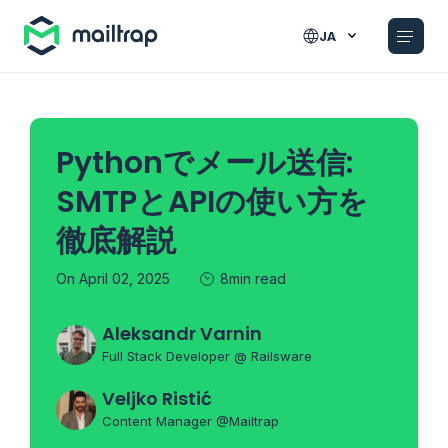
Main navigation
JA
Pythonでメール送信:
SMTPとAPIの使い方を
徹底解説
On April 02, 2025
8min read
Aleksandr Varnin
Full Stack Developer @ Railsware
Veljko Ristić
Content Manager @Mailtrap