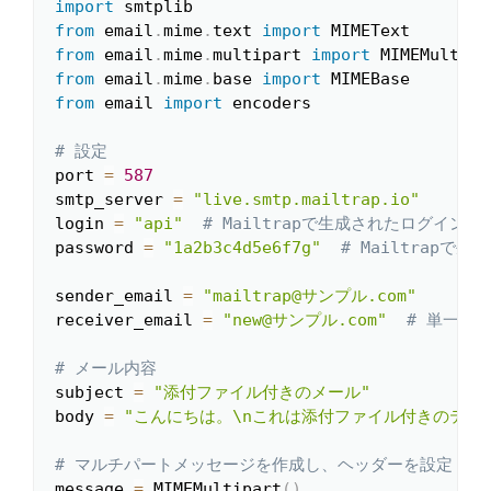
import
Copy
from
 email
.
mime
.
text 
import
from
 email
.
mime
.
multipart 
import
from
 email
.
mime
.
base 
import
from
 email 
import
 encoders

# 設定
port 
=
587
smtp_server 
=
"live.smtp.mailtrap.io"
login 
=
"api"
# Mailtrapで生成されたログイン
password 
=
"1a2b3c4d5e6f7g"
# Mailtrapで
sender_email 
=
"mailtrap@サンプル.com"
receiver_email 
=
"new@サンプル.com"
# 単一受
# メール内容
subject 
=
"添付ファイル付きのメール"
body 
=
"こんにちは。\nこれは添付ファイル付きのテス
# マルチパートメッセージを作成し、ヘッダーを設定
message 
=
 MIMEMultipart
(
)