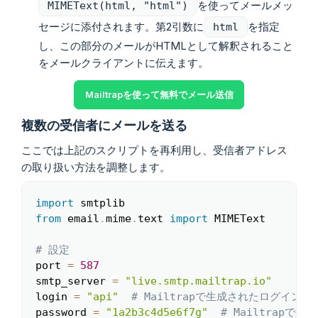
を使ってメールメッ
MIMEText(html, "html")
セージに添付されます。第2引数に
を指定
html
し、この部分のメールがHTMLとして解釈されること
をメールクライアントに伝えます。
Mailtrapを使って無料でメール送信
複数の受信者にメールを送る
ここでは上記のスクリプトを再利用し、受信者アドレス
の取り扱い方法を調整します。
import
Copy
from
 email
.
mime
.
text 
import
 MIMEText

# 設定
port 
=
587
smtp_server 
=
"live.smtp.mailtrap.io"
login 
=
"api"
# Mailtrapで生成されたログイン
password 
=
"1a2b3c4d5e6f7g"
# Mailtrapで