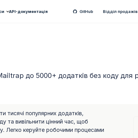
си
API-документація
GitHub
Відділ продажів
iltrap до 5000+ додатків без коду для 
ати тисячі популярних додатків,
у та вивільнити цінний час, щоб
су. Легко керуйте робочими процесами