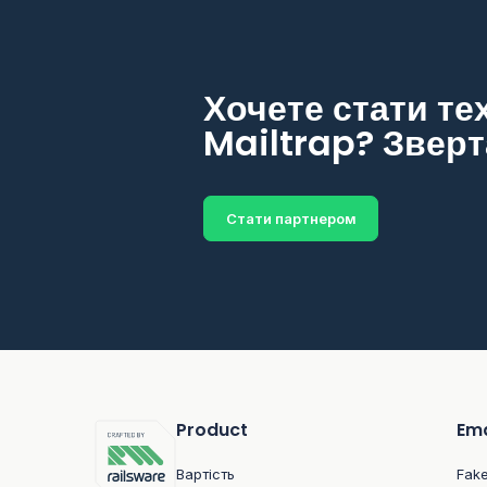
Хочете стати т
Mailtrap? Зверт
Стати партнером
Product
Ema
Вартість
Fak