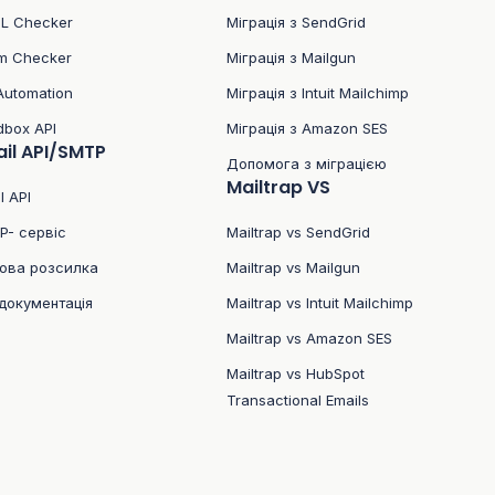
L Checker
Міграція з SendGrid
m Checker
Міграція з Mailgun
Automation
Міграція з Intuit Mailchimp
dbox API
Міграція з Amazon SES
il API/SMTP
Допомога з міграцією
Mailtrap VS
l API
P- сервіс
Mailtrap vs SendGrid
ова розсилка
Mailtrap vs Mailgun
документація
Mailtrap vs Intuit Mailchimp
Mailtrap vs Amazon SES
Mailtrap vs HubSpot
Transactional Emails