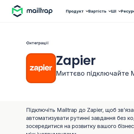
Main navigation
Продукт
Вартість
ШІ
Ресур
Інтеграції
Zapier
Миттєво підключайте Ma
Підключіть Mailtrap до Zapier, щоб зв’яз
автоматизувати рутинні завдання без код
зосередитися на розвитку вашого бізне