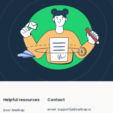
Helpful resources
Contact
email:
support[at]mailtrap.io
Блог Mailtrap