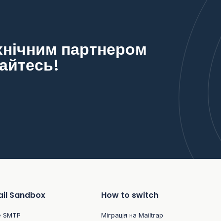
ехнічним партнером
айтесь!
il Sandbox
How to switch
e SMTP
Міграція на Mailtrap