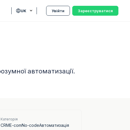
UK
Увійти
Зареєструватися
розумної автоматизації.
Категорія
CRM
E-com
No-code
Автоматизація