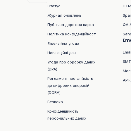
Статус
HTM
Журнал оновлень
Spa
Публічна дорожня карта
QA 
Політика конфіденційності
San
Ema
Ліцензійна угода
Emai
Навігаційні дані
SMT
Угода про обробку даних
(DPA)
Мас
Регламент про стійкість
API-
до цифрових операцій
(DORA)
Безпека
Конфіденційність
персональних даних