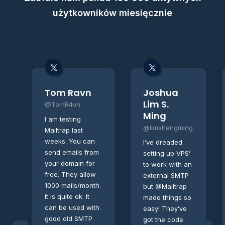
użytkowników miesięcznie
Tom Ravn
Joshua
Lim S.
@TomR4vn
Ming
I am testing
@limshengming
Mailtrap last
weeks. You can
I’ve dreaded
send emails from
setting up VPS’
your domain for
to work with an
free. They allow
external SMTP
1000 mails/month.
but @Mailtrap
It is quite ok. It
made things so
can be used with
easy! They’ve
good old SMTP
got the code