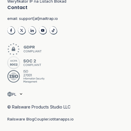
Weryfikator IP na Listach Blokad
Contact
email:
support[at]mailtrap.io
PL
© Railsware Products Studio LLC
Railsware Blog
Coupler.io
titanapps.io