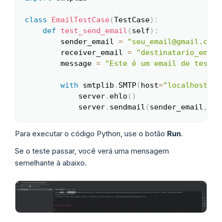
class
EmailTestCase
(
TestCase
)
:
def
test_send_email
(
self
)
:
        sender_email 
=
"seu_email@gmail.com"
        receiver_email 
=
"destinatario_email
        message 
=
"Este é um email de teste.
with
 smtplib
.
SMTP
(
host
=
"localhost"
,
 
            server
.
ehlo
(
)
            server
.
sendmail
(
sender_email
,
 re
Para executar o código Python, use o botão
Run
.
Se o teste passar, você verá uma mensagem
semelhante à abaixo.