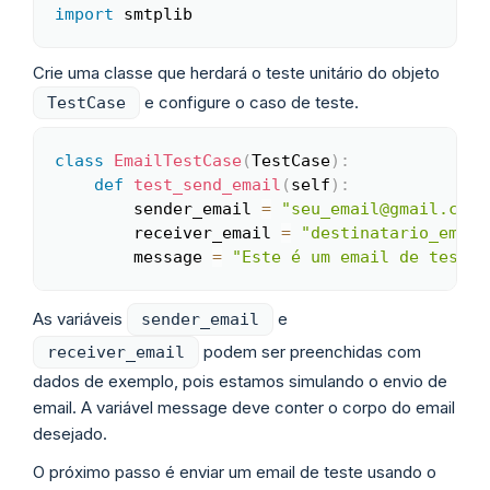
import
 smtplib
Crie uma classe que herdará o teste unitário do objeto
e configure o caso de teste.
TestCase
class
EmailTestCase
(
TestCase
)
:
Copy
def
test_send_email
(
self
)
:
        sender_email 
=
"seu_email@gmail.com"
        receiver_email 
=
"destinatario_email
        message 
=
"Este é um email de teste.
As variáveis
e
sender_email
podem ser preenchidas com
receiver_email
dados de exemplo, pois estamos simulando o envio de
email. A variável message deve conter o corpo do email
desejado.
O próximo passo é enviar um email de teste usando o