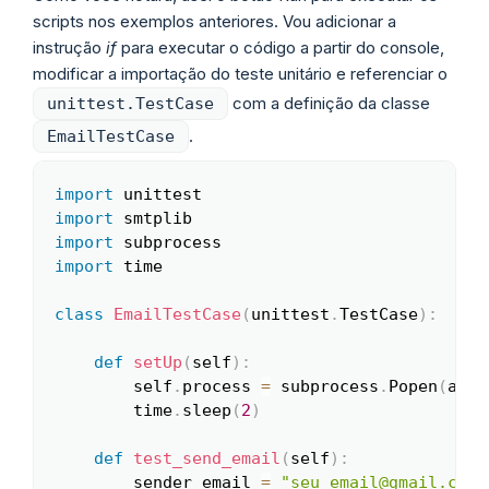
scripts nos exemplos anteriores. Vou adicionar a
instrução
if
para executar o código a partir do console,
modificar a importação do teste unitário e referenciar o
com a definição da classe
unittest.TestCase
.
EmailTestCase
import
Copy
import
import
import
 time

class
EmailTestCase
(
unittest
.
TestCase
)
:
def
setUp
(
self
)
:
        self
.
process 
=
 subprocess
.
Popen
(
args
        time
.
sleep
(
2
)
def
test_send_email
(
self
)
:
        sender_email 
=
"seu_email@gmail.com"