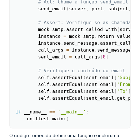
# Act: Chame a função send_email
        send_email
(
server
,
 port
,
 subject
,
 me
# Assert: Verifique se as chamadas c
        mock_smtp
.
assert_called_with
(
server
,
        instance 
=
 mock_smtp
.
return_value
.
__
        instance
.
send_message
.
assert_called_
        call_args 
=
 instance
.
send_message
.
ca
        sent_email 
=
 call_args
[
0
]
# Verifique o conteúdo do email
        self
.
assertEqual
(
sent_email
[
'Subject
        self
.
assertEqual
(
sent_email
[
'From'
]
,
        self
.
assertEqual
(
sent_email
[
'To'
]
,
 t
        self
.
assertEqual
(
sent_email
.
get_payl
if
 __name__ 
==
'__main__'
:
    unittest
.
main
(
)
O código fornecido define uma função e inclui uma