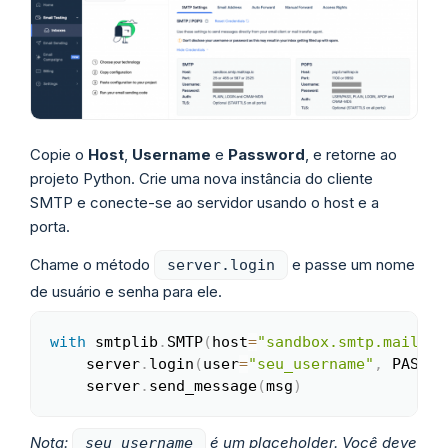
Copie o
Host
,
Username
e
Password
, e retorne ao
projeto Python. Crie uma nova instância do cliente
SMTP e conecte-se ao servidor usando o host e a
porta.
Chame o método
e passe um nome
server.login
de usuário e senha para ele.
with
 smtplib
.
SMTP
(
host
=
"sandbox.smtp.mailtra
Copy
    server
.
login
(
user
=
"seu_username"
,
 PASSWO
    server
.
send_message
(
msg
)
Nota:
é um placeholder. Você deve
seu_username