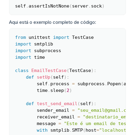
self
.
assertIsNotNone
(
server
.
sock
)
Copy
Aqui está o exemplo completo de código:
from
 unittest 
import
Copy
import
import
import
 time

class
EmailTestCase
(
TestCase
)
:
def
setUp
(
self
)
:
        self
.
process 
=
 subprocess
.
Popen
(
args
        time
.
sleep
(
2
)
def
test_send_email
(
self
)
:
        sender_email 
=
"seu_email@gmail.com"
        receiver_email 
=
"destinatario_email
        message 
=
"Este é um email de teste.
with
 smtplib
.
SMTP
(
host
=
"localhost"
,
 