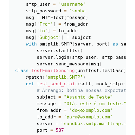
    smtp_user 
=
'username'
    smtp_password 
=
'senha'
    msg 
=
 MIMEText
(
message
)
    msg
[
'From'
]
=
 from_addr

    msg
[
'To'
]
=
 to_addr

    msg
[
'Subject'
]
=
 subject

with
 smtplib
.
SMTP
(
server
,
 port
)
as
 serve
        server
.
starttls
(
)
        server
.
login
(
smtp_user
,
 smtp_passwor
        server
.
send_message
(
msg
)
class
TestEmailSending
(
unittest
.
TestCase
)
:
    @patch
(
'smtplib.SMTP'
)
def
test_send_email
(
self
,
 mock_smtp
)
:
# Arrange: Defina nossas expectativa
        subject 
=
"Assunto de Teste"
        message 
=
"Olá, este é um teste."
        from_addr 
=
'de@exemplo.com'
        to_addr 
=
'para@exemplo.com'
        server 
=
"sandbox.smtp.mailtrap.io"
        port 
=
587