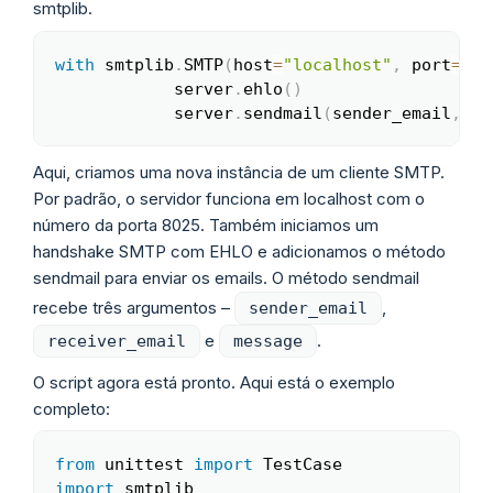
smtplib.
with
 smtplib
.
SMTP
(
host
=
"localhost"
,
 port
=
802
Copy
            server
.
ehlo
(
)
            server
.
sendmail
(
sender_email
,
 re
Aqui, criamos uma nova instância de um cliente SMTP.
Por padrão, o servidor funciona em localhost com o
número da porta 8025. Também iniciamos um
handshake SMTP com EHLO e adicionamos o método
sendmail para enviar os emails. O método sendmail
recebe três argumentos –
,
sender_email
e
.
receiver_email
message
O script agora está pronto. Aqui está o exemplo
completo:
from
 unittest 
import
Copy
import
 smtplib
