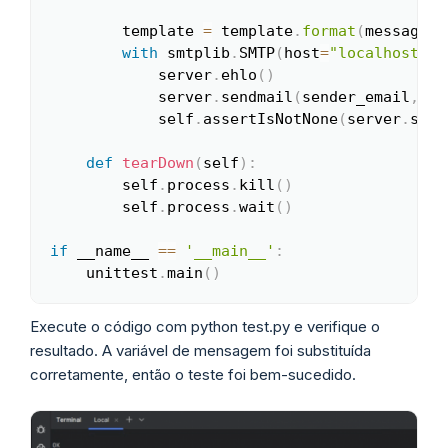
        template 
=
 template
.
format
(
message
=
m
with
 smtplib
.
SMTP
(
host
=
"localhost"
,
 
            server
.
ehlo
(
)
            server
.
sendmail
(
sender_email
,
 re
            self
.
assertIsNotNone
(
server
.
sock
def
tearDown
(
self
)
:
        self
.
process
.
kill
(
)
        self
.
process
.
wait
(
)
if
 __name__ 
==
'__main__'
:
    unittest
.
main
(
)
Execute o código com python test.py e verifique o
resultado. A variável de mensagem foi substituída
corretamente, então o teste foi bem-sucedido.