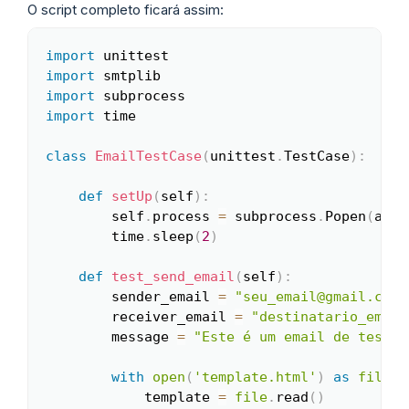
O script completo ficará assim:
import
Copy
import
import
import
 time

class
EmailTestCase
(
unittest
.
TestCase
)
:
def
setUp
(
self
)
:
        self
.
process 
=
 subprocess
.
Popen
(
args
        time
.
sleep
(
2
)
def
test_send_email
(
self
)
:
        sender_email 
=
"seu_email@gmail.com"
        receiver_email 
=
"destinatario_email
        message 
=
"Este é um email de teste.
with
open
(
'template.html'
)
as
file
:
            template 
=
file
.
read
(
)