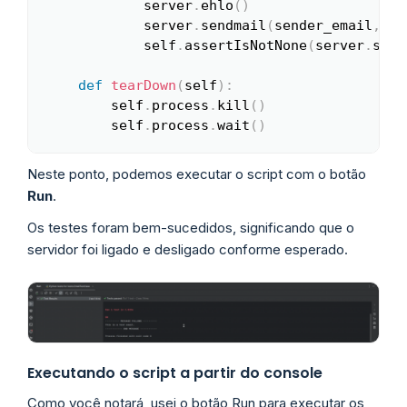
            server
.
ehlo
(
)
            server
.
sendmail
(
sender_email
,
 re
            self
.
assertIsNotNone
(
server
.
sock
def
tearDown
(
self
)
:
        self
.
process
.
kill
(
)
        self
.
process
.
wait
(
)
Neste ponto, podemos executar o script com o botão
Run
.
Os testes foram bem-sucedidos, significando que o
servidor foi ligado e desligado conforme esperado.
Executando o script a partir do console
Como você notará, usei o botão Run para executar os