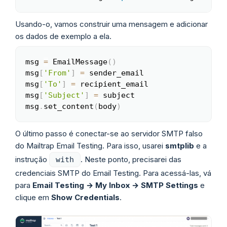
Usando-o, vamos construir uma mensagem e adicionar
os dados de exemplo a ela.
msg 
=
 EmailMessage
(
)
Copy
msg
[
'From'
]
=
 sender_email

msg
[
'To'
]
=
 recipient_email

msg
[
'Subject'
]
=
 subject

msg
.
set_content
(
body
)
O último passo é conectar-se ao servidor SMTP falso
do Mailtrap Email Testing. Para isso, usarei
smtplib
e a
instrução
. Neste ponto, precisarei das
with
credenciais SMTP do Email Testing. Para acessá-las, vá
para
Email Testing → My Inbox → SMTP Settings
e
clique em
Show Credentials
.