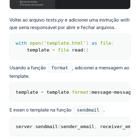
Voltei ao arquivo
tests.py
e adicionei uma instrução
with
que seria responsável por abrir e fechar arquivos.
with
open
(
'template.html'
)
as
file
:
Copy
    template 
=
file
.
read
(
)
Usando a função
, adicionei a mensagem ao
format
template.
template 
=
 template
.
format
(
message
=
message
)
Copy
E inseri o template na função
.
sendmail
server
.
sendmail
(
sender_email
,
 receiver_email
Copy