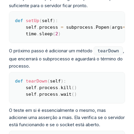
suficiente para o servidor ficar pronto.
def
setUp
(
self
)
:
Copy
    self
.
process 
=
 subprocess
.
Popen
(
args
=
'ex
    time
.
sleep
(
2
)
O próximo passo é adicionar um método
,
tearDown
que encerrará o subprocesso e aguardará o término do
processo.
def
tearDown
(
self
)
:
Copy
    self
.
process
.
kill
(
)
    self
.
process
.
wait
(
)
O teste em si é essencialmente o mesmo, mas
adicionei uma asserção a mais. Ela verifica se o servidor
está funcionando e se o socket está aberto.