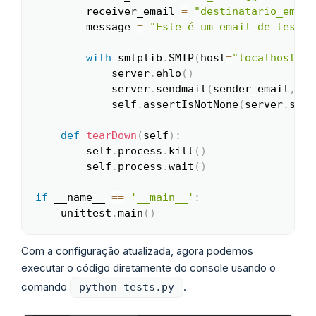
        receiver_email 
=
"destinatario_email
        message 
=
"Este é um email de teste.
with
 smtplib
.
SMTP
(
host
=
"localhost"
,
 
            server
.
ehlo
(
)
            server
.
sendmail
(
sender_email
,
 re
            self
.
assertIsNotNone
(
server
.
sock
def
tearDown
(
self
)
:
        self
.
process
.
kill
(
)
        self
.
process
.
wait
(
)
if
 __name__ 
==
'__main__'
:
    unittest
.
main
(
)
Com a configuração atualizada, agora podemos
executar o código diretamente do console usando o
comando
.
python tests.py