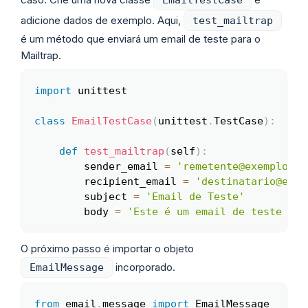
EmailTestCase
adicione dados de exemplo. Aqui,
test_mailtrap
é um método que enviará um email de teste para o
Mailtrap.
import
 unittest

Copy
class
EmailTestCase
(
unittest
.
TestCase
)
:
def
test_mailtrap
(
self
)
:
        sender_email 
=
'remetente@exemplo.co
        recipient_email 
=
'destinatario@exem
        subject 
=
'Email de Teste'
        body 
=
'Este é um email de teste env
O próximo passo é importar o objeto
incorporado.
EmailMessage
from
 email
.
message 
import
 EmailMessage 
Copy