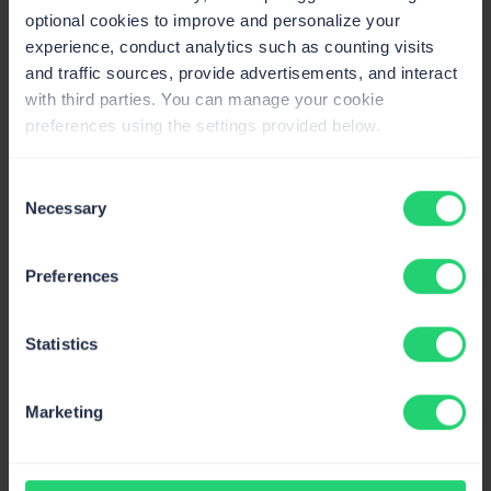
optional cookies to improve and personalize your
experience, conduct analytics such as counting visits
and traffic sources, provide advertisements, and interact
with third parties. You can manage your cookie
preferences using the settings provided below.
On October 15, 2025
By Denys Velykozhon
Consent
Necessary
Selection
Comparamos los proveedores SMTP más populares
según su capacidad de entrega, fiabilidad, escalabilidad:
descubre cuál es el mejor para enviar sus emails.
Preferences
Statistics
Older Posts
Marketing