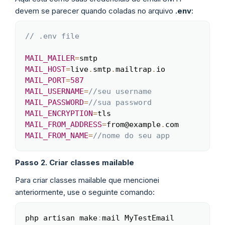
devem se parecer quando coladas no arquivo
.env
:
// .env file
Copy
MAIL_MAILER
=
MAIL_HOST
=
live
.
smtp
.
mailtrap
.
MAIL_PORT
=
587
MAIL_USERNAME
=
//seu username
MAIL_PASSWORD
=
//sua password
MAIL_ENCRYPTION
=
MAIL_FROM_ADDRESS
=
from@example
.
MAIL_FROM_NAME
=
//nome do seu app
Passo 2. Criar classes mailable
Para criar classes mailable que mencionei
anteriormente, use o seguinte comando:
php artisan make
:
mail MyTestEmail
Copy