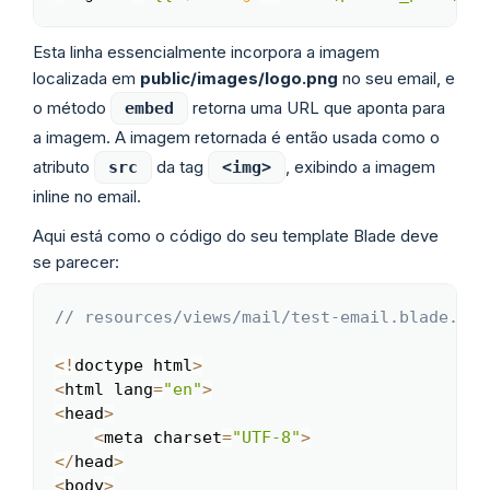
Esta linha essencialmente incorpora a imagem
localizada em
public/images/logo.png
no seu email, e
o método
retorna uma URL que aponta para
embed
a imagem. A imagem retornada é então usada como o
atributo
da tag
, exibindo a imagem
src
<img>
inline no email.
Aqui está como o código do seu template Blade deve
se parecer:
// resources/views/mail/test-email.blade.php
Copy
<
!
doctype html
>
<
html lang
=
"en"
>
<
head
>
<
meta charset
=
"UTF-8"
>
<
/
head
>
<
body
>