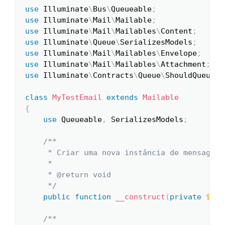
use
Illuminate
\
Bus
\
Queueable
;
use
Illuminate
\
Mail
\
Mailable
;
use
Illuminate
\
Mail
\
Mailables
\
Content
;
use
Illuminate
\
Queue
\
SerializesModels
;
use
Illuminate
\
Mail
\
Mailables
\
Envelope
;
use
Illuminate
\
Mail
\
Mailables
\
Attachment
;
use
Illuminate
\
Contracts
\
Queue
\
ShouldQueue
;
class
MyTestEmail
extends
Mailable
{
use
Queueable
,
 SerializesModels
;
/**

     * Criar uma nova instância de mensagem.

     *

     * @return void

     */
public
function
__construct
(
private
$nam
/**
