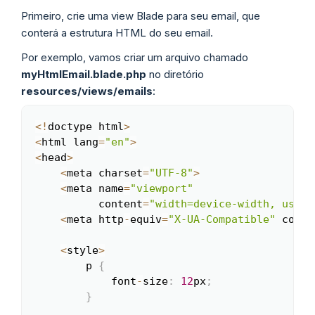
Primeiro, crie uma view Blade para seu email, que
conterá a estrutura HTML do seu email.
Por exemplo, vamos criar um arquivo chamado
myHtmlEmail.blade.php
no diretório
resources/views/emails
:
<
!
doctype html
>
Copy
<
html lang
=
"en"
>
<
head
>
<
meta charset
=
"UTF-8"
>
<
meta name
=
"viewport"
          content
=
"width=device-width, user-
<
meta http
-
equiv
=
"X-UA-Compatible"
 conte
<
style
>
        p 
{
            font
-
size
:
12
px
;
}