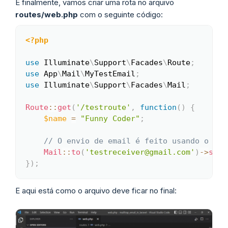
E finalmente, vamos criar uma rota no arquivo
routes/web.php
com o seguinte código:
<?php
Copy
use
Illuminate
\
Support
\
Facades
\
Route
;
use
App
\
Mail
\
MyTestEmail
;
use
Illuminate
\
Support
\
Facades
\
Mail
;
Route
::
get
(
'/testroute'
,
function
(
)
{
$name
=
"Funny Coder"
;
// O envio de email é feito usando o mét
Mail
::
to
(
'testreceiver@gmail.com'
)
->
send
}
)
;
E aqui está como o arquivo deve ficar no final: