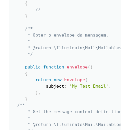
{
//
}
/**

     * Obter o envelope da mensagem.

     *

     * @return \Illuminate\Mail\Mailables\Env
     */
public
function
envelope
(
)
{
return
new
Envelope
(
subject
:
'My Test Email'
,
)
;
}
/**

     * Get the message content definition.

     *

     * @return \Illuminate\Mail\Mailables\Con