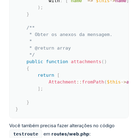
with
:
[
'name'
=>
$this
->
name
]
,
)
;
}
/**

     * Obter os anexos da mensagem.

     *

     * @return array

     */
public
function
attachments
(
)
{
return
[
Attachment
::
fromPath
(
$this
->
atta
]
;
}
}
Você também precisa fazer alterações no código
em
routes/web.php
:
testroute