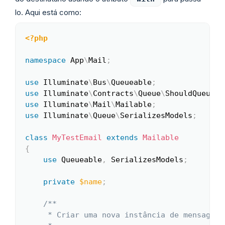
lo. Aqui está como:
<?php
Copy
namespace
App
\
Mail
;
use
Illuminate
\
Bus
\
Queueable
;
use
Illuminate
\
Contracts
\
Queue
\
ShouldQueue
;
use
Illuminate
\
Mail
\
Mailable
;
use
Illuminate
\
Queue
\
SerializesModels
;
class
MyTestEmail
extends
Mailable
{
use
Queueable
,
 SerializesModels
;
private
$name
;
/**

     * Criar uma nova instância de mensagem.
