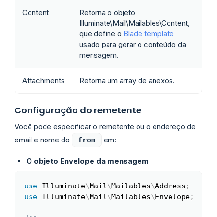
Content
Retorna o objeto
Illuminate\Mail\Mailables\Content,
que define o
Blade template
usado para gerar o conteúdo da
mensagem.
Attachments
Retorna um array de anexos.
Configuração do remetente
Você pode especificar o remetente ou o endereço de
email e nome do
em:
from
O objeto Envelope da mensagem
use
Illuminate
\
Mail
\
Mailables
\
Address
;
Copy
use
Illuminate
\
Mail
\
Mailables
\
Envelope
;