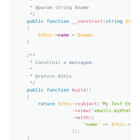
     *

     * @param string $name

     */
public
function
__construct
(
string
$name
{
$this
->
name
=
$name
;
}
/**

     * Construir a mensagem.

     *

     * @return $this

     */
public
function
build
(
)
{
return
$this
->
subject
(
'My Test Email
->
view
(
'emails.myHtmlEma
->
with
(
[
'name'
=>
$this
->
nam
]
)
;
}