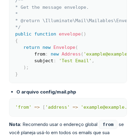
/**

* Get the message envelope.

*

* @return \Illuminate\Mail\Mailables\Envelope
*/
public
function
envelope
(
)
{
return
new
Envelope
(
from
:
new
Address
(
'example@example.co
subject
:
'Test Email'
,
)
;
}
O arquivo config/mail.php
'from'
=>
[
'address'
=>
'example@example.com
Copy
Nota
: Recomendo usar o endereço global
se
from
você planeja usá-lo em todos os emails que sua