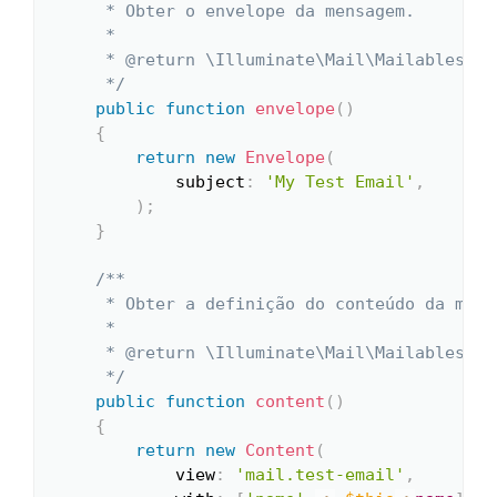
     * Obter o envelope da mensagem.

     *

     * @return \Illuminate\Mail\Mailables\Env
     */
public
function
envelope
(
)
{
return
new
Envelope
(
subject
:
'My Test Email'
,
)
;
}
/**

     * Obter a definição do conteúdo da mensa
     *

     * @return \Illuminate\Mail\Mailables\Con
     */
public
function
content
(
)
{
return
new
Content
(
view
:
'mail.test-email'
,