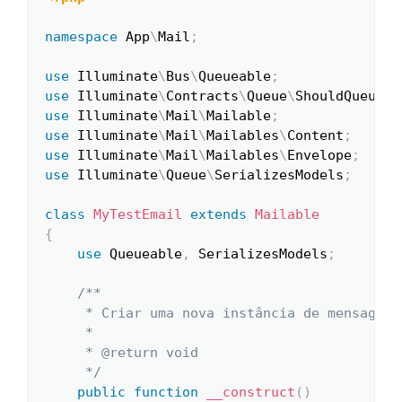
namespace
App
\
Mail
;
use
Illuminate
\
Bus
\
Queueable
;
use
Illuminate
\
Contracts
\
Queue
\
ShouldQueue
;
use
Illuminate
\
Mail
\
Mailable
;
use
Illuminate
\
Mail
\
Mailables
\
Content
;
use
Illuminate
\
Mail
\
Mailables
\
Envelope
;
use
Illuminate
\
Queue
\
SerializesModels
;
class
MyTestEmail
extends
Mailable
{
use
Queueable
,
 SerializesModels
;
/**

     * Criar uma nova instância de mensagem.

     *

     * @return void

     */
public
function
__construct
(
)