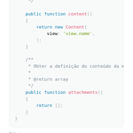
     */
public
function
content
(
)
{
return
new
Content
(
view
:
'view.name'
,
)
;
}
/**

     * Obter a definição do conteúdo da mensa
     *

     * @return array

     */
public
function
attachments
(
)
{
return
[
]
;
}
}