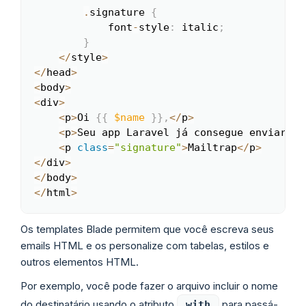
.
signature 
{
            font
-
style
:
 italic
;
}
<
/
style
>
<
/
head
>
<
body
>
<
div
>
<
p
>
Oi 
{
{
$name
}
}
,
<
/
p
>
<
p
>
Seu app Laravel já consegue enviar em
<
p 
class
=
"signature"
>
Mailtrap
<
/
p
>
<
/
div
>
<
/
body
>
<
/
html
>
Os templates Blade permitem que você escreva seus
emails HTML e os personalize com tabelas, estilos e
outros elementos HTML.
Por exemplo, você pode fazer o arquivo incluir o nome
do destinatário usando o atributo
para passá-
with