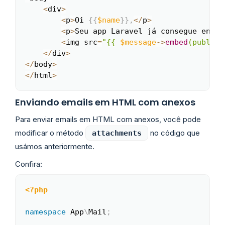
<
div
>
<
p
>
Oi 
{
{
$name
}
}
,
<
/
p
>
<
p
>
Seu app Laravel já consegue envia
<
img src
=
"{{ 
$message
->
embed
(public_
<
/
div
>
<
/
body
>
<
/
html
>
Enviando emails em HTML com anexos
Para enviar emails em HTML com anexos, você pode
modificar o método
no código que
attachments
usámos anteriormente.
Confira:
<?php
Copy
namespace
App
\
Mail
;