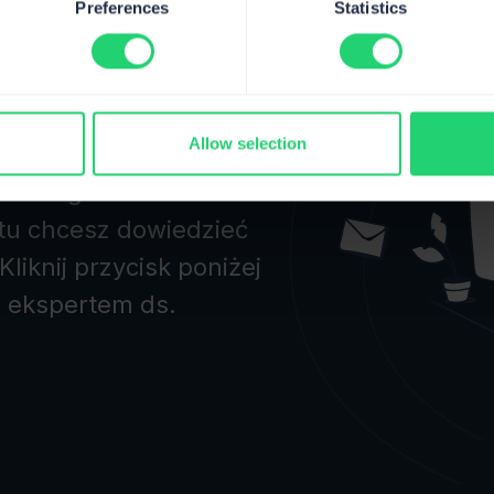
Preferences
Statistics
 zespołem
Allow selection
zy migracji do
 szczególne
tu chcesz dowiedzieć
Kliknij przycisk poniżej
 ekspertem ds.