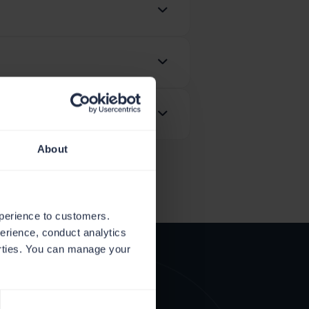
niowego, kiedy limit zostanie
rt dostępny w naszym Centrum
wnież służy pomocą przy
zy migracji dla nadawców
zym nadawcom oferujemy bezpłatne
nie?
 oferuje bezpłatny plan oraz kilka
About
xperience to customers.
perience, conduct analytics
parties. You can manage your