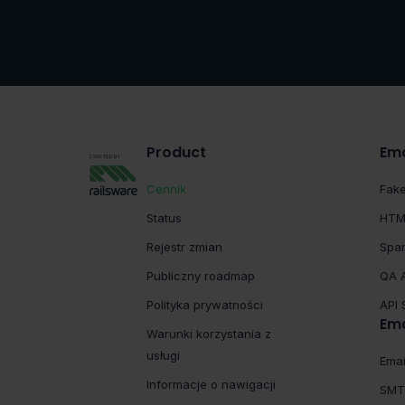
Product
Ema
Cennik
Fak
Status
HTM
Rejestr zmian
Spa
Publiczny roadmap
QA 
Polityka prywatności
API
Ema
Warunki korzystania z
usługi
Emai
Informacje o nawigacji
SMT