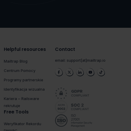
Helpful resources
Contact
email:
support[at]mailtrap.io
Mailtrap Blog
Centrum Pomocy
Programy partnerskie
Identyfikacja wizualna
Kariera – Railsware
rekrutuje
Free Tools
Weryfikator Rekordu
DMARC