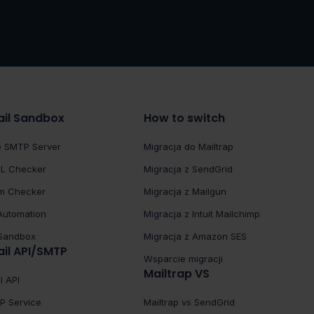
il Sandbox
How to switch
e SMTP Server
Migracja do Mailtrap
L Checker
Migracja z SendGrid
m Checker
Migracja z Mailgun
Automation
Migracja z Intuit Mailchimp
 Sandbox
Migracja z Amazon SES
il API/SMTP
Wsparcie migracji
Mailtrap VS
l API
P Service
Mailtrap vs SendGrid