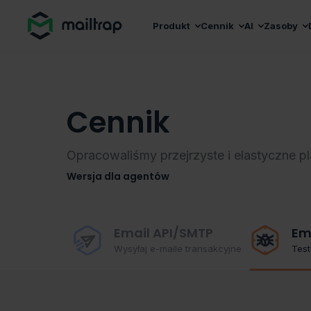
Main navigation
Produkt
Cennik
AI
Zasoby
Cennik
Opracowaliśmy przejrzyste i elastyczne pl
Wersja dla agentów
Email API/SMTP
Em
Wysyłaj e-maile transakcyjne
Test